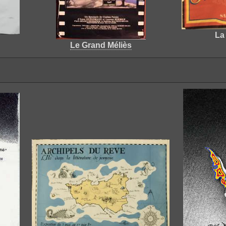
La 
Le Grand Méliès