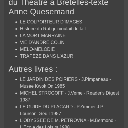
du Théâtre à Bretelles-texte
Anne Quesemand
LE COLPORTEUR D'IMAGES
Histoire du Rat qui voulait du lait
LA MORT-MARRAINE
VIE D'ANDRE COLIN
MELO-MELODIE
TRAPEZE DANS L'AZUR
Autres livres :
LE JARDIN DES POIRIERS - J.Pimpaneau -
Musée Kwok On 1985
MICHEL STROGOFF - J.Veme - Reader's Digest
1987
LE GUIDE DU PLACARD - P.Zimmer J.P.
Lourson -Seuil 1987
L'ODYSSEE DE M. PETROVNA - M.Bermond -
L'Ecole des Loisirs 1988